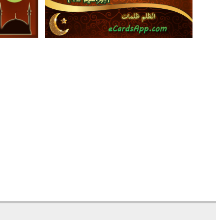
11
18471
81
67