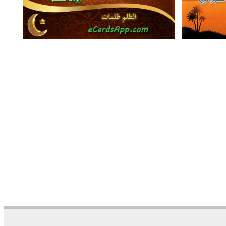
16105
14
4