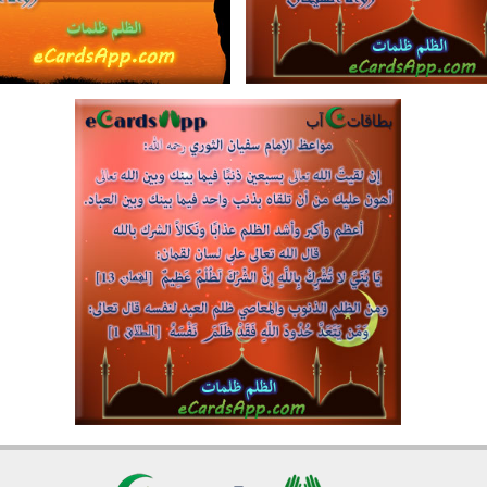
6361
36
12741
39
2
13
4
3
6284
58
35