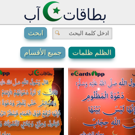
الظلم ظلمات
جميع الأقسام
2
1
4
0