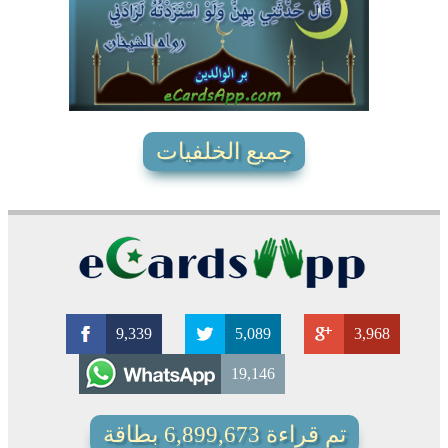
3813
6
2
جميع الخلفيات
9,339
5,089
3,968
19,146
تم قراءة 6,899,673 بطاقة