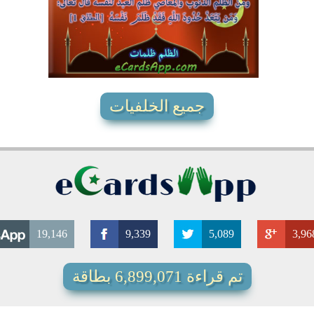
6285
58
35
جميع الخلفيات
19,146
9,339
5,089
3,96
تم قراءة 6,899,071 بطاقة