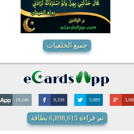
4342
10
3
جميع الخلفيات
19,146
9,339
5,089
3,96
تم قراءة 6,898,615 بطاقة