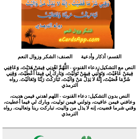
15317
16
10
القسم:
أذكار وأدعية
الصنف:
الشكر وزوال النعم
النص مع التشكيل:
دعاء القنوت - اللَّهُمَّ اهْدِنِي فِيمَنْ هَدَيْتَ، وَعَافِنِي
فِيمَنْ عَافَيْتَ، وَتَوَلَّنِي فِيمَنْ تَوَلَّيْتَ، وَبَارِكْ لِي فِيمَا أَعْطَيْتَ، وَقِنِي
شَرَّمَا قْضَيْتَ، إِنَّهُ لا يَذِلُّ مَنْ وَالَيْتَ، تَبَارَكْتَ رَبَّنَا وَتَعَالَيْتَ. رواه
الترمذي
النص بدون التشكيل:
دعاء القنوت - اللهم اهدني فيمن هديت،
وعافني فيمن عافيت، وتولني فيمن توليت، وبارك لي فيما أعطيت،
وقني شرما قضيت، إنه لا يذل من واليت، تباركت ربنا وتعاليت. رواه
الترمذي