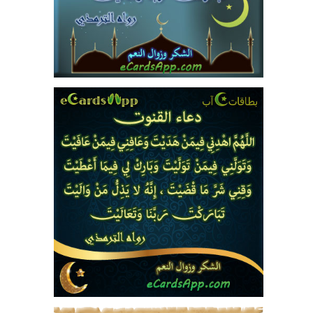
15450
36
16
13
5
10
18849
81
21