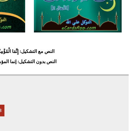
30
15446
55
11
النص مع التشكيل:
إِنَّمَا الْمُؤْم
النص بدون التشكيل:
إنما المؤ
8