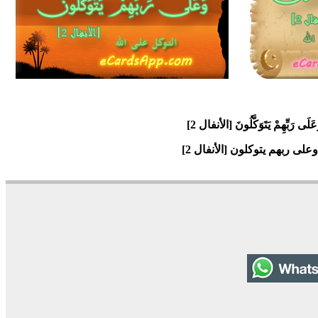
16245
18
4
 وَعَلَى رَبِّهِمْ يَتَوَكَّلُونَ [الأنفال 2]
على ربهم يتوكلون [الأنفال 2]