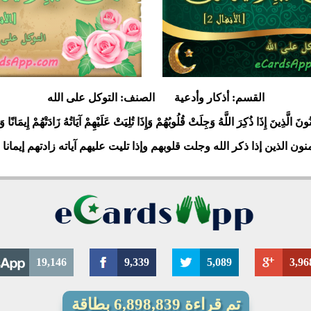
15186
22
17039
2
9
القسم:
أذكار وأدعية
الصنف:
التوكل على الله
ِنُونَ الَّذِينَ إِذَا ذُكِرَ اللَّهُ وَجِلَتْ قُلُوبُهُمْ وَإِذَا تُلِيَتْ عَلَيْهِمْ آيَاتُهُ زَادَتْهُمْ إِيمَانًا
منون الذين إذا ذكر الله وجلت قلوبهم وإذا تليت عليهم آياته زادتهم إيمانا و
19,146
9,339
5,089
3,96
تم قراءة 6,898,839 بطاقة