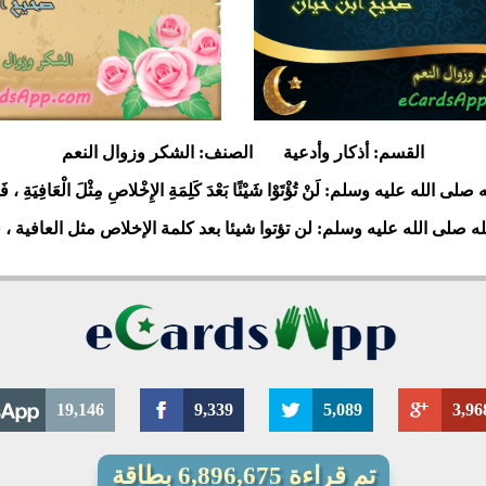
3148
5
3177
0
2
القسم:
أذكار وأدعية
الصنف:
الشكر وزوال النعم
الله عليه وسلم: لَنْ تُؤْتَوْا شَيْئًا بَعْدَ كَلِمَةِ الإِخْلاصِ مِثْلَ الْعَافِيَةِ ، فَ
 صلى الله عليه وسلم: لن تؤتوا شيئا بعد كلمة الإخلاص مثل العافية ، ف
19,146
9,339
5,089
3,96
تم قراءة 6,896,675 بطاقة