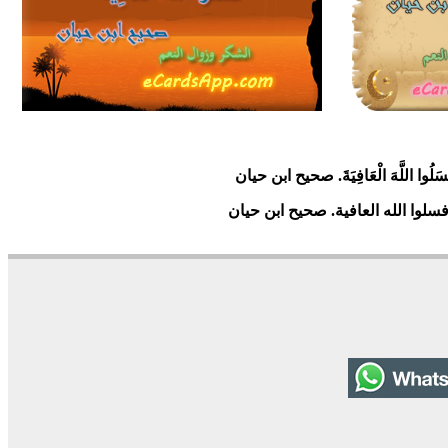
4163
12
1
سَلُوا اللَّهَ الْعَافِيَةَ. صحيح ابن حيان
سلوا الله العافية. صحيح ابن حيان