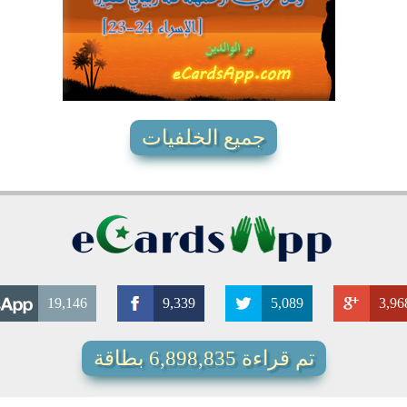
11849
17
0
جميع الخلفيات
19,146
9,339
5,089
3,96
تم قراءة 6,898,835 بطاقة