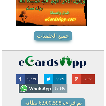
5750
9
2
جميع الخلفيات
9,339
5,089
3,968
19,146
تم قراءة 6,900,598 بطاقة