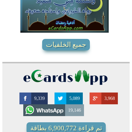
4771
15
6
جميع الخلفيات
9,339
5,089
3,968
19,146
تم قراءة 6,900,772 بطاقة